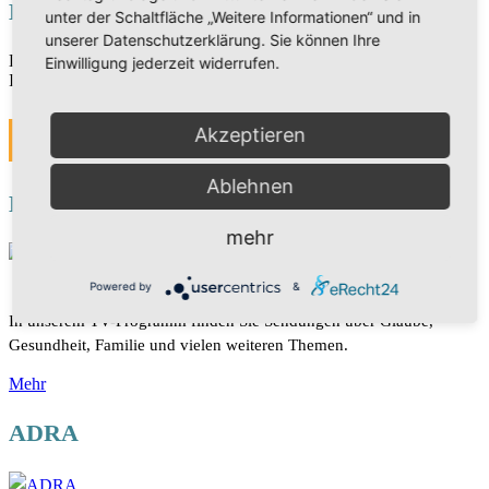
Events
unter der Schaltfläche „Weitere Informationen“ und in
unserer Datenschutzerklärung. Sie können Ihre
Die Veranstaltungen sind derzeit in Bearbeitung. Vielen Dank für
Einwilligung jederzeit widerrufen.
Ihr Verständnis.
Akzeptieren
MEHR
Ablehnen
HOPE TV
mehr
Powered by
&
In unserem TV-Programm finden Sie Sendungen über Glaube,
Gesundheit, Familie und vielen weiteren Themen.
Mehr
ADRA